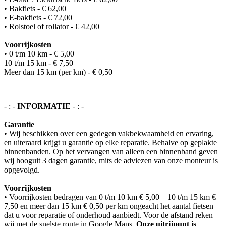
• Bakfiets - € 62,00
• E-bakfiets - € 72,00
• Rolstoel of rollator - € 42,00
Voorrijkosten
• 0 t/m 10 km - € 5,00
10 t/m 15 km - € 7,50
Meer dan 15 km (per km) - € 0,50
- : -
INFORMATIE
- : -
Garantie
• Wij beschikken over een gedegen vakbekwaamheid en ervaring,
en uiteraard krijgt u garantie op elke reparatie. Behalve op geplakte
binnenbanden. Op het vervangen van alleen een binnenband geven
wij hooguit 3 dagen garantie, mits de adviezen van onze monteur is
opgevolgd.
Voorrijkosten
• Voorrijkosten bedragen van 0 t/m 10 km € 5,00 – 10 t/m 15 km €
7,50 en meer dan 15 km € 0,50 per km ongeacht het aantal fietsen
dat u voor reparatie of onderhoud aanbiedt. Voor de afstand reken
wij met de snelste route in Google Maps.
Onze uitrijpunt is